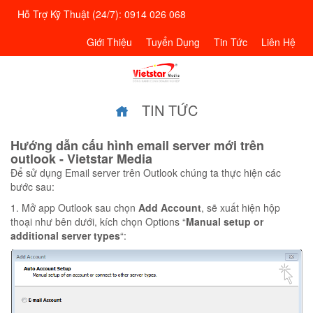
Hỗ Trợ Kỹ Thuật (24/7): 0914 026 068
Giới Thiệu
Tuyển Dụng
Tin Tức
Liên Hệ
TIN TỨC
Hướng dẫn cấu hình email server mới trên
outlook - Vietstar Media
Để sử dụng Email server trên Outlook chúng ta thực hiện các
bước sau:
1. Mở app Outlook sau chọn
Add Account
, sẽ xuất hiện hộp
thoại như bên dưới, kích chọn Options “
Manual setup or
additional server types
“: