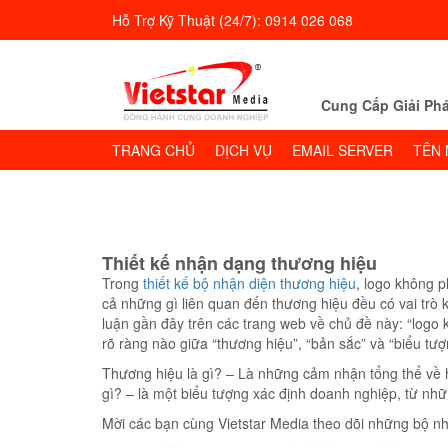
Hỗ Trợ Kỹ Thuật (24/7): 0914 026 068
Cung Cấp Giải Phá
TRANG CHỦ
DỊCH VỤ
EMAIL SERVER
TÊN 
Thiết kế nhận dạng thương hiệu
Trong
thiết kế bộ nhận diện thương hiệu
, logo không p
cả những gì liên quan đến thương hiệu đều có vai tr
luận gần đây trên các trang web về chủ đề này: “logo
rõ ràng nào giữa “thương hiệu”, “bản sắc” và “biểu tượ
Thương hiệu là gì? – Là những cảm nhận tổng thể về h
gì? – là một biểu tượng xác định doanh nghiệp, từ nh
Mời các bạn cùng Vietstar Media theo dõi những bộ nhậ