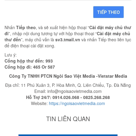
Nhấn
Tiếp theo
, và sẽ xuất hiện hộp thoại “
Cài đặt máy chủ thư
đi
”, nhập nội dung tương tự với hộp thoại thoại “
Cài đặt máy chủ
thư đến
”, máy chủ vẫn là
sv3.tmail.vn
và nhấn Tiếp theo liên tục
để điện thoại cài đặt xong.
Lưu ý:
Cổng hộp thư đến: 993
Cổng hộp đi: 465 Or 587
Công Ty TNHH PTCN Ngôi Sao Việt Media -Vietstar Media
Địa chỉ: 11 Phú Xuân 3, P. Hòa Minh, Q. Liên Chiểu, Tp. Đà Nẵng
Email: info@ngoisaovietmedia.com
Hỗ Trợ 24/7: 0914.026.068 - 0825.268.268
Website:
https://ngoisaovietmedia.com
TIN LIÊN QUAN