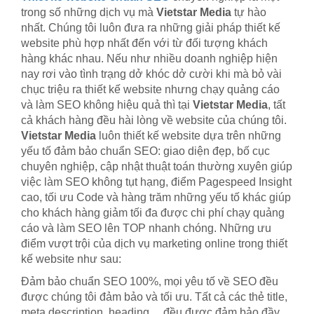
trong số những dịch vụ mà
Vietstar Media
tự hào
nhất. Chúng tôi luôn đưa ra những giải pháp thiết kế
website phù hợp nhất đến với từ đối tượng khách
hàng khác nhau. Nếu như nhiều doanh nghiệp hiện
nay rơi vào tình trạng dở khóc dở cười khi mà bỏ vài
chục triệu ra thiết kế website nhưng chạy quảng cáo
và làm SEO không hiệu quả thì tại
Vietstar Media
, tất
cả khách hàng đều hài lòng về website của chúng tôi.
Vietstar Media
luôn thiết kế website dựa trên những
yếu tố đảm bảo chuẩn SEO: giao diện đẹp, bố cục
chuyên nghiệp, cập nhật thuật toán thường xuyên giúp
việc làm SEO không tụt hạng, điểm Pagespeed Insight
cao, tối ưu Code và hàng trăm những yếu tố khác giúp
cho khách hàng giảm tối đa được chi phí chạy quảng
cáo và làm SEO lên TOP nhanh chóng. Những ưu
điểm vượt trội của dịch vụ marketing online trong thiết
kế website như sau:
Đảm bảo chuẩn SEO 100%, mọi yêu tố về SEO đều
được chúng tôi đảm bảo và tối ưu. Tất cả các thẻ title,
meta description, heading,... đều được đảm bảo đầy