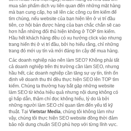
mua sản phẩm dịch vụ liên quan đến những mặt hàng
mà bạn cung cấp, họ sẽ lên các công cụ tìm kiếm để
tìm chúng, nếu website của bạn hiện lên ở vị trí đầu
tiên, cơ hội bán được hàng của bạn chắc chắn sẽ cao
hơn hẳn những đối thủ hiện không ở TOP tìm kiếm.
Hầu hết khách hàng đều có xu hướng click vào nhưng
trang hiển thị ở vị trí đầu, bởi họ hiểu rằng, chỉ những
trang đó mới uy tín và mới đáng tin cậy để mua hàng.
Các doanh nghiệp nào nên làm SEO? Không phải tất
cả doanh nghiệp trên thị trường cần làm SEO, nhưng
hầu hết, các doanh nghiệp cần tăng sự uy tín, tính ổn
định về doanh thu thì đều thực hiện SEO lên TOP tìm
kiếm. Chúng ta thường hay bắt gặp những website
làm SEO từ khóa hiệu quả nhưng nội dung không có
gì hấp dẫn, thậm chí đọc không hiểu, lý do là bởi
những người làm SEO chỉ quan tâm đến yếu tố kỹ
thuật. Tại
Vietstar Media
, chúng tôi không làm như
vậy, chúng tôi thực hiện SEO website đồng thời đảm
bảo nội dung chuẩn SEO phù hợp với từng lĩnh vực.