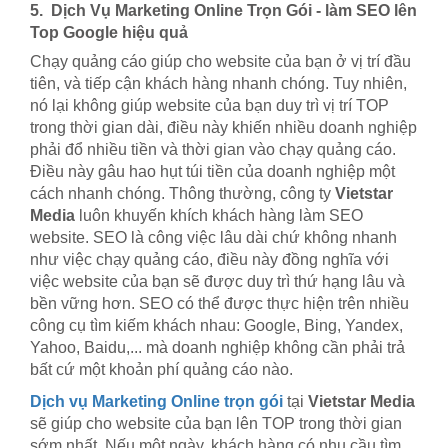
5. Dịch Vụ Marketing Online Trọn Gói - làm SEO lên
Top Google hiệu quả
Chạy quảng cáo giúp cho website của bạn ở vị trí đầu
tiên, và tiếp cận khách hàng nhanh chóng. Tuy nhiên,
nó lại không giúp website của bạn duy trì vị trí TOP
trong thời gian dài, điều này khiến nhiều doanh nghiệp
phải đổ nhiều tiền và thời gian vào chạy quảng cáo.
Điều này gâu hao hụt túi tiền của doanh nghiệp một
cách nhanh chóng. Thông thường, công ty
Vietstar
Media
luôn khuyến khích khách hàng làm SEO
website. SEO là công việc lâu dài chứ không nhanh
như việc chạy quảng cáo, điều này đồng nghĩa với
việc website của bạn sẽ được duy trì thứ hạng lâu và
bền vững hơn. SEO có thể được thực hiện trên nhiều
công cụ tìm kiếm khách nhau: Google, Bing, Yandex,
Yahoo, Baidu,... mà doanh nghiệp không cần phải trả
bất cứ một khoản phí quảng cáo nào.
Dịch vụ Marketing Online trọn gói
tại
Vietstar Media
sẽ giúp cho website của bạn lên TOP trong thời gian
sớm nhất. Nếu một ngày, khách hàng có nhu cầu tìm