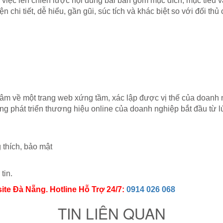
 việc lên chiến lược nội dung bài bản gồm mục đích, mục tiêu v
chi tiết, dễ hiểu, gần gũi, súc tích và khác biệt so với đối thủ 
tâm về một trang web xứng tầm, xác lập được vị thế của doanh n
 phát triển thương hiệu online của doanh nghiệp bắt đầu từ l
 thích, bảo mật
tin.
site Đà Nẵng. Hotline Hỗ Trợ 24/7:
0914 026 068
TIN LIÊN QUAN