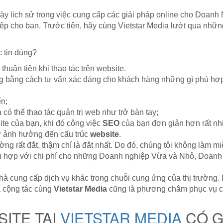
ày lịch sử trong việc cung cấp các giải pháp online cho Doan
ệp cho bạn. Trước tiên, hãy cùng Vietstar Media lướt qua nhữn
 tin dùng?
huận tiện khi thao tác trên website.
ng bằng cách tư vấn xác đáng cho khách hàng những gì phù hợp
ến;
 có thể thao tác quản trị web như trở bàn tay;
te của bạn, khi đó công việc
SEO
của bạn đơn giản hơn rất nh
ợ ảnh hưởng đến cấu trúc
website
.
ng rất đắt, thậm chí là đắt nhất. Do đó, chúng tôi không làm 
ù hợp với chi phí cho những Doanh nghiệp Vừa và Nhỏ, Doanh 
 cung cấp dịch vụ khác trong chuỗi cung ứng của thị trường. 
à cộng tác cùng
Vietstar Media
cũng là phương châm phục vụ của
SITE TẠI
VIETSTAR MEDIA
CÓ GÌ