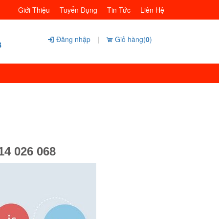
Giới Thiệu
Tuyển Dụng
Tin Tức
Liên Hệ
Đăng nhập
|
Giỏ hàng(
0
)
8
14 026 068